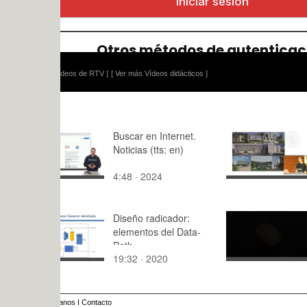
ídeos de RTV ]
[ Ver más Vídeos didácticos ]
Buscar en Internet.
Comunicac
Noticias (tts: en)
Arquitecto
Álvarez
4:48 · 2024
29:29 · 20
Diseño radicador:
cortinilla c
elementos del Data-
Path
19:32 · 2020
0:25 · 201
anos
I
Contacto