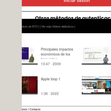
ídeos de RTV ]
[ Ver más Vídeos didácticos ]
Principales impactos
Ejercicio p
económicos de los
Impuestos
13:47 · 2009
2:50 · 201
Apple loop 1
GITI SSEE
(T1.4b)
1:36 · 2022
83:15 · 20
anos
I
Contacto