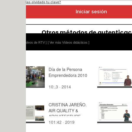
ídeos de RTV ]
[ Ver más Vídeos didácticos ]
Día de la Persona
Modelado 
Emprendedora 2010
señal de i
monofásico
10:,3 · 2014
21:10 · 20
Funciones
conmutació
promediado
CRISTINA JAREÑO.
ciclo.
Tejido epite
AIR QUALITY &
ARCHITECTURE
101:42 · 2019
6:18 · 202