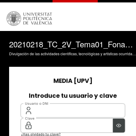
20210218_TC_2V_Tema01_Fonaments_04
Divulgación de las actividades científicas, tecnológicas y artísticas ocurridas en los tres campus de la UPV