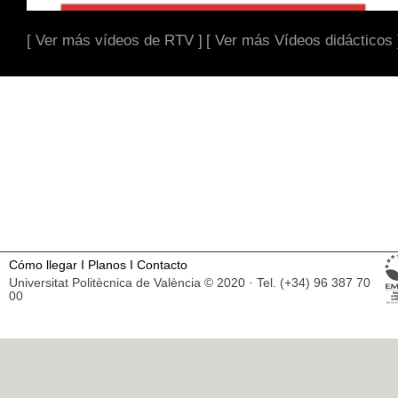
[ Ver más vídeos de RTV ]
[ Ver más Vídeos didácticos 
Cómo llegar
I
Planos
I
Contacto
Universitat Politècnica de València © 2020 · Tel. (+34) 96 387 70
00