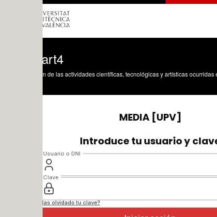
art4
n de las actividades científicas, tecnológicas y artísticas ocurridas en los tres cam