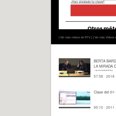
[ Ver más vídeos de RTV ]
[ Ver más Vídeos d
BERTA BARDÍ
LA MIRADA 
JACOBSEN.
57:58 · 2018
Clase del 01
95:10 · 2011