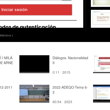
idácticos ]
 I MILÁ.
Diálogos. Nacionalidad
DE ARNE
II
0:11 · 2015
-12-2011
2022-ADEQO-Tema 6-
2
60:54 · 2023