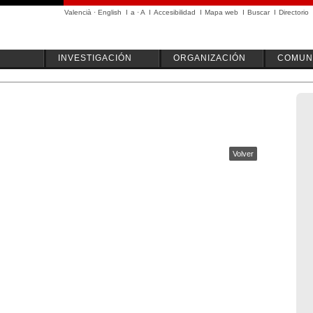
Valencià
·
English
I
a
·
A
I
Accesibilidad
I
Mapa web
I
Buscar
I
Directorio
INVESTIGACIÓN
ORGANIZACIÓN
COMUN
Volver