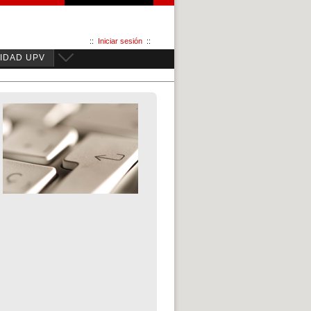
::
Iniciar sesión
::
IDAD UPV