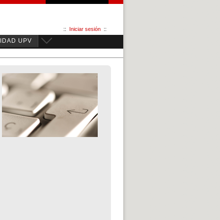
::
Iniciar sesión
::
IDAD UPV