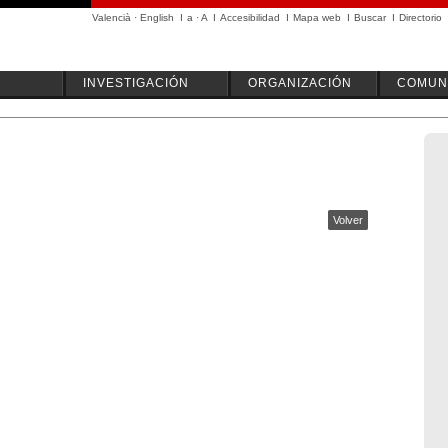
Valencià
·
English
I
a
·
A
I
Accesibilidad
I
Mapa web
I
Buscar
I
Directorio
INVESTIGACIÓN
ORGANIZACIÓN
COMUN
Volver