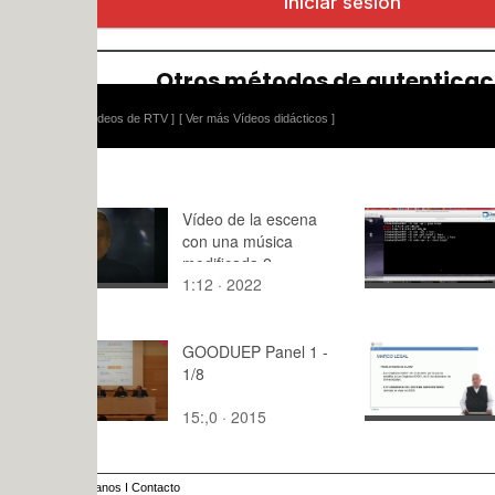
ídeos de RTV ]
[ Ver más Vídeos didácticos ]
Vídeo de la escena
Introducció
con una música
M7. Gestió
modificada 2
paquetes 
1:12 · 2022
4:,0 · 2022
nivel con 
GOODUEP Panel 1 -
La carrera
1/8
universitari
categorias
15:,0 · 2015
8:36 · 202
profesorad
anos
I
Contacto