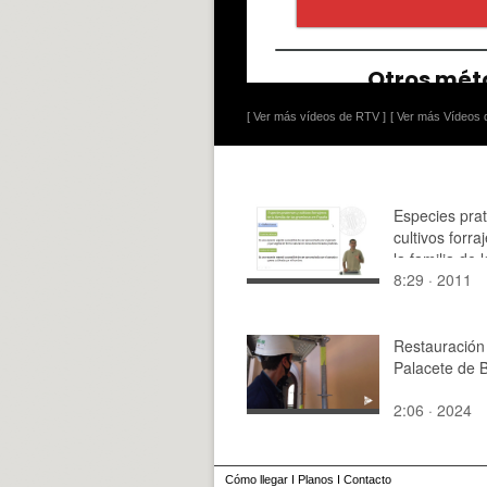
[ Ver más vídeos de RTV ]
[ Ver más Vídeos d
Especies pra
cultivos forra
la familia de 
8:29 · 2011
Gramineas e
Restauración 
Palacete de 
2:06 · 2024
Cómo llegar
I
Planos
I
Contacto