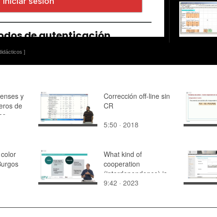
idácticos ]
tenses y
Corrección off-line sin
jeros de
CR
las
5:50 · 2018
n España
color
What kind of
Burgos
cooperation
(interdependence) is
9:42 · 2023
needed in teams