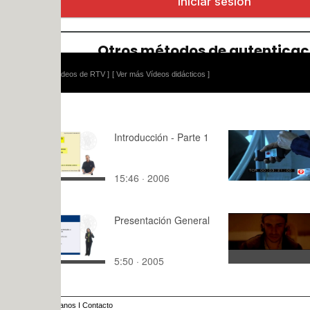
ídeos de RTV ]
[ Ver más Vídeos didácticos ]
Introducción - Parte 1
El llagostí 
15:46 · 2006
1:24 · 201
Presentación General
congruenci
5:50 · 2005
0:26 · 201
anos
I
Contacto