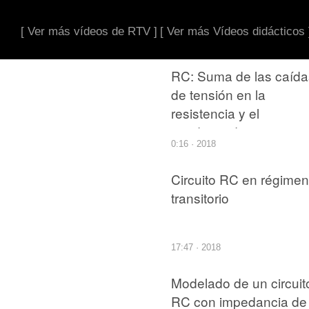
[ Ver más vídeos de RTV ]
[ Ver más Vídeos didácticos 
RC: Suma de las caída
de tensión en la
resistencia y el
condensador en un
0:16 · 2018
circuito RC serie. Se
muestra el desfase co
Circuito RC en régimen
la intensidad que circul
transitorio
por el circuito.
17:47 · 2018
Modelado de un circuit
RC con impedancia de