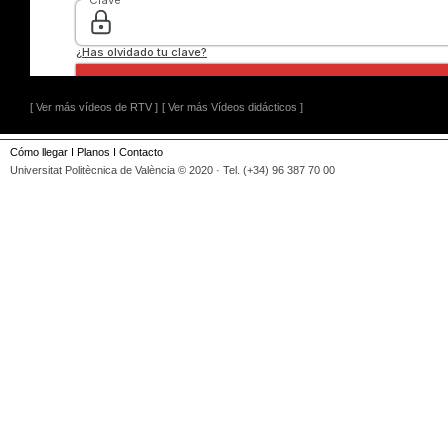
[ Ver más vídeos de RTV ]
[ Ver más Vídeos didácticos ]
Cómo llegar
I
Planos
I
Contacto
Universitat Politècnica de València © 2020 · Tel. (+34) 96 387 70 00