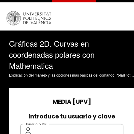
Gráficas 2D. Curvas en
coordenadas polares con
Mathematica
Explicación del manejo y las opciones más básicas del comando PolarPlot de Mathematica para hacer representaciones de curvas en coordenadas polares. Moraño Fernández, JA. (2010). Gráficas 2D. Curvas en coordenadas polares con Mathematica. https://riunet.upv.es/handle/10251/7996