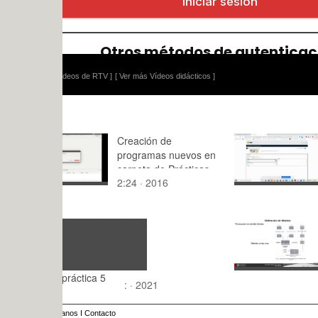
ídeos de RTV ]
[ Ver más Vídeos didácticos ]
Creación de
Ejercicio 
programas nuevos en
tráfico aer
carpeta de Prácticas
españoles 
2:24 · 2016
12:05 · 20
Estacional
Híbridos y
7:24 · 202
práctica 5
: · 2021
anos
I
Contacto