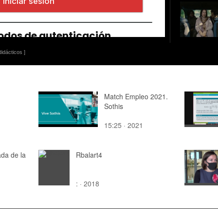
idácticos ]
Match Empleo 2021.
Sothis
15:25 · 2021
da de la
Rbalart4
: · 2018