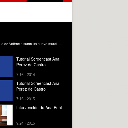
El proyecto Dones de Ciència de la Universitat Politècnica de València y el centro de innovación Las Naves del Ayuntamiento de València suma un nuevo mural. Situado en el CEIP Tomás de Villarroya, es obra de la artista mexicana Mª Antonieta Canfield (@antonietacanfieldart) y rinde tributo a Ana Freire, la ingeniera e investigadora gallega que busca salvar vidas a través de los algoritmos.
Tutorial Screencast Ana
Perez de Castro
7:16 · 2014
Tutorial Screencast Ana
Perez de Castro
7:16 · 2015
Intervención de Ana Pont
9:24 · 2015