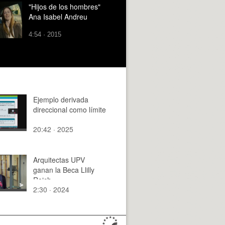
"Hijos de los hombres"
Ana Isabel Andreu
4:54 · 2015
Ejemplo derivada
direccional como límite
20:42 · 2025
Arquitectas UPV
ganan la Beca Llilly
Reich
2:30 · 2024