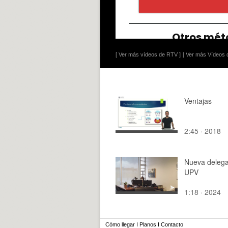
[ Ver más vídeos de RTV ]
[ Ver más Vídeos d
Ventajas
2:45 · 2018
Nueva delega
UPV
1:18 · 2024
Cómo llegar
I
Planos
I
Contacto