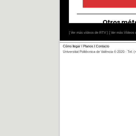
[ Ver más vídeos de RTV ]
[ Ver más Vídeos d
Cómo llegar
I
Planos
I
Contacto
Universitat Politècnica de València © 2020 · Tel. 