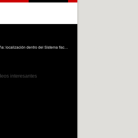
Estudio de los aspectos fundamentales que configuran el Impuesto sobre la Renta de las Personas Físicas o IRPF en España: localización dentro del Sistema fiscal español ,normativa y características generales Sarasa Pérez, CP. (2016). NATURALEZA Y CARACTERÍSTICAS DEL IRPF. https://riunet.upv.es/handle/10251/67130 DER
deos interesantes