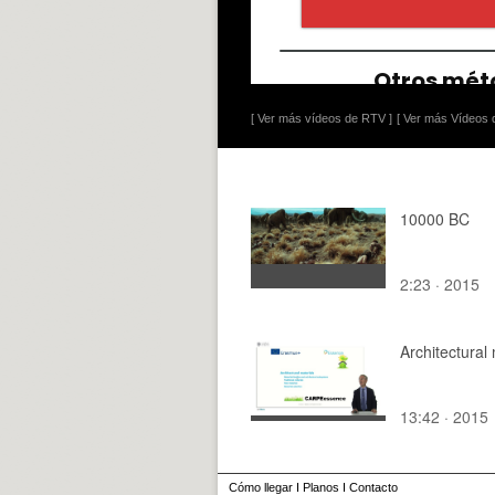
[ Ver más vídeos de RTV ]
[ Ver más Vídeos d
10000 BC
2:23 · 2015
Architectural 
13:42 · 2015
Cómo llegar
I
Planos
I
Contacto