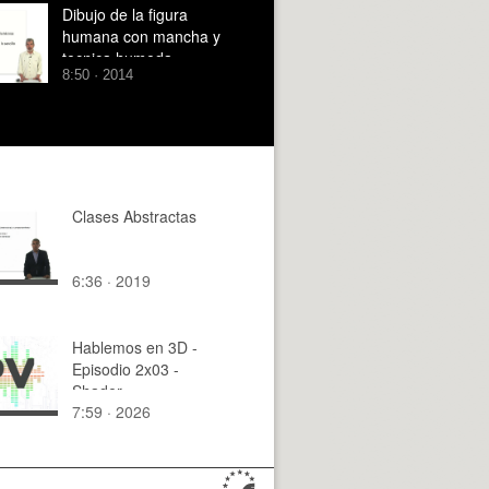
Dibujo de la figura
humana con mancha y
tecnica humeda
8:50 · 2014
Clases Abstractas
6:36 · 2019
Hablemos en 3D -
Episodio 2x03 -
Shader
7:59 · 2026