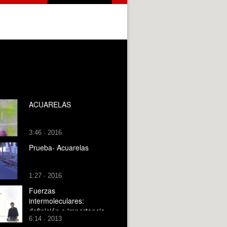
ACUARELAS
3:46 · 2016
Prueba- Acuarelas
1:27 · 2016
Fuerzas
intermoleculares:
definición e importancia
6:14 · 2013