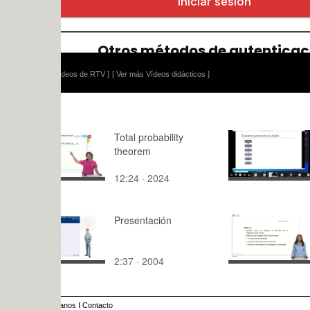
ídeos de RTV ]
[ Ver más Vídeos didácticos ]
Total probability
TEE_Ud3_
theorem
Instalacion
12:24 · 2024
107:09 · 2
Presentación
Método de 
por partes
2:37 · 2004
10:38 · 20
anos
I
Contacto