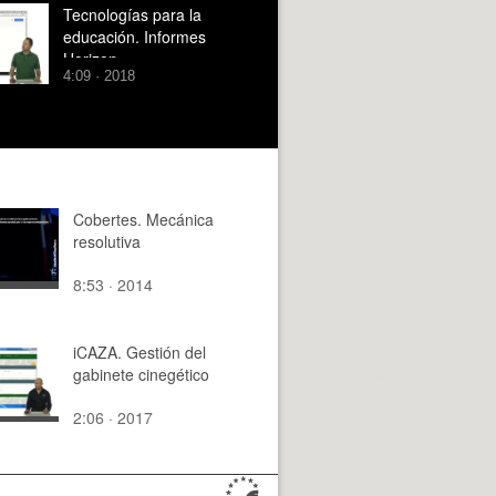
Tecnologías para la
educación. Informes
Horizon
4:09 · 2018
Cobertes. Mecánica
resolutiva
8:53 · 2014
iCAZA. Gestión del
gabinete cinegético
2:06 · 2017