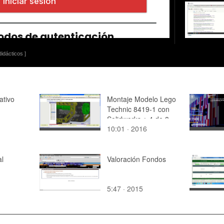
idácticos ]
ativo
Montaje Modelo Lego
Technic 8419-1 con
Solidworks ¿ 4 de 8 -
10:01 · 2016
no audio
al
Valoración Fondos
5:47 · 2015