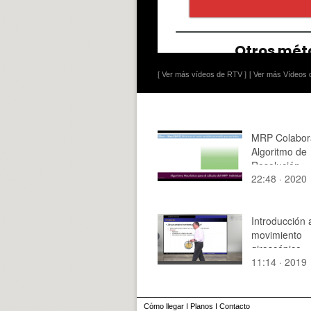
[ Ver más vídeos de RTV ]
[ Ver más Vídeos d
MRP Colabor
Algoritmo de
Resolución
22:48 · 2020
Introducción 
movimiento
giroscópico
11:14 · 2019
Cómo llegar
I
Planos
I
Contacto