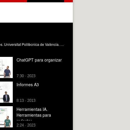
Se comentan ejemplos de uso de chatgpt para redactar informes Despujol Zabala, I. (2024). ChatGPT para redactar informes. Universitat Politècnica de València. https://riunet.upv.es/handle/10251/204884 DER
ChatGPT para organizar
7:30 · 2023
Informes A3
8:13 · 2013
Herramientas IA.
Herramientas para
redactar
2:24 · 2023