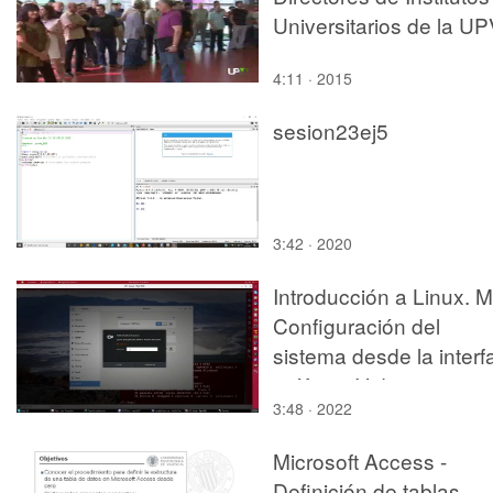
Universitarios de la U
4:11 · 2015
sesion23ej5
3:42 · 2020
Introducción a Linux. M
Configuración del
sistema desde la interf
gráfica - Video:
3:48 · 2022
Administración de la
configuración de red
Microsoft Access -
Definición de tablas