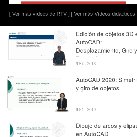
[ Ver más vídeos de RTV ]
[ Ver más Vídeos didácticos 
Edición de objetos 3D 
AutoCAD:
Desplazamiento, Giro 
Escalado
9:57 · 2013
AutoCAD 2020: Simetr
y giro de objetos
9:54 · 2019
Dibujo de arcos y elips
en AutoCAD