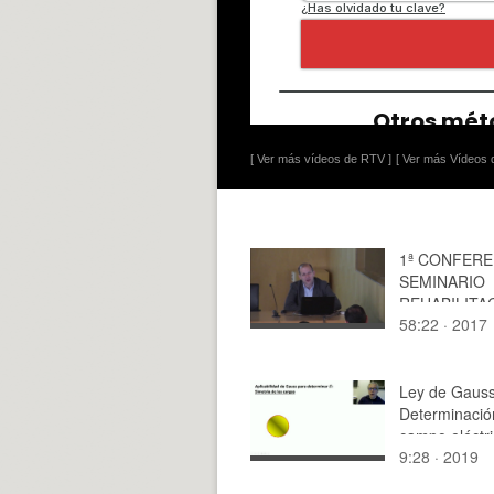
[ Ver más vídeos de RTV ]
[ Ver más Vídeos d
1ª CONFERE
SEMINARIO
REHABILITA
58:22 · 2017
ENERGÉTICA
SOSTENIBIL
APLICADA A
PATRIMONIO
Ley de Gauss
RAFAEL SU
Determinació
MEDINA
campo eléctr
9:28 · 2019