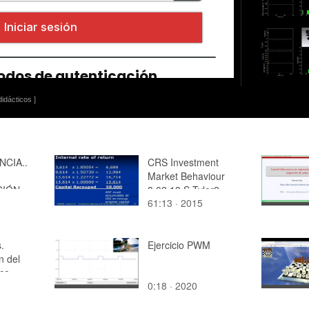
idácticos ]
NCIA..
CRS Investment
Market Behaviour
CIÓN
8.02.13 S.Tyler2
61:13 · 2015
 Y
IDAD
L
.
.
Ejercicio PWM
ÁREZ
n del
ico
0:18 · 2020