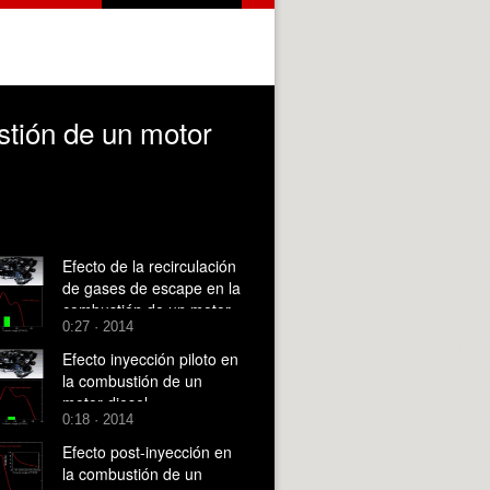
stión de un motor
Efecto de la recirculación
de gases de escape en la
combustión de un motor
0:27 · 2014
diesel
Efecto inyección piloto en
la combustión de un
motor diesel
0:18 · 2014
Efecto post-inyección en
la combustión de un