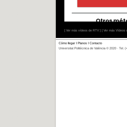
[ Ver más vídeos de RTV ]
[ Ver más Vídeos d
Cómo llegar
I
Planos
I
Contacto
Universitat Politècnica de València © 2020 · Tel. 