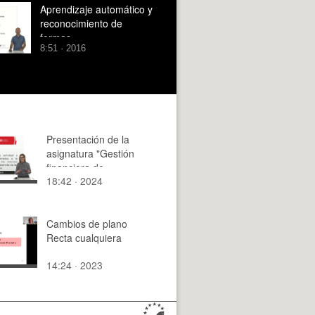
Aprendizaje automático y
reconocimiento de
formas
8:51 · 2016
Presentación de la
asignatura "Gestión
financiera de
18:42 · 2024
empresas"
Cambios de plano
Recta cualquiera
14:24 · 2023