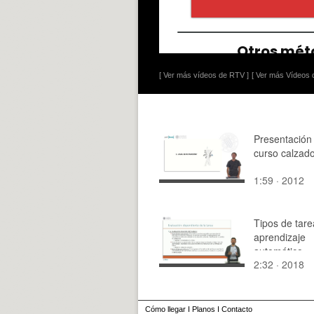
[ Ver más vídeos de RTV ]
[ Ver más Vídeos d
Presentación
curso calzad
1:59 · 2012
Tipos de tare
aprendizaje
automático
2:32 · 2018
Cómo llegar
I
Planos
I
Contacto