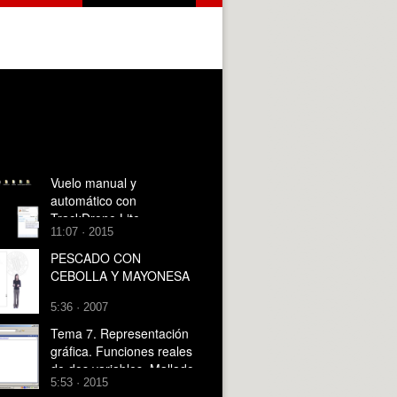
Vuelo manual y
automático con
TrackDrone Lite
11:07 · 2015
PESCADO CON
CEBOLLA Y MAYONESA
5:36 · 2007
Tema 7. Representación
gráfica. Funciones reales
de dos variables. Mallado
5:53 · 2015
manual y automático