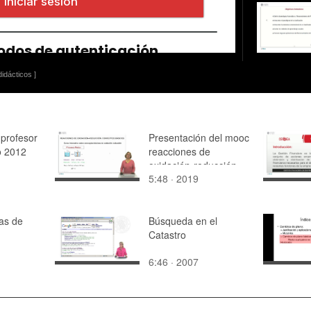
idácticos ]
 profesor
Presentación del mooc
o 2012
reacciones de
oxidación-reducción
5:48 · 2019
conceptos básicos.
as de
Búsqueda en el
Catastro
6:46 · 2007