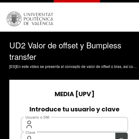
UD2 Valor de offset y Bumpless
transfer
[ES]En este vídeo se presenta el concepto de valor de offset o bias, así como el mecanismo de bumpless transfer para garantizar una transición suave entre los modos automático y manual en un PID industrial. Salcedo-Romero-De-Ávila, J. (2025). UD2 Valor de offset y Bumpless transfer. Universitat Politècnica de València. https://riunet.upv.es/handle/10251/221018 DER