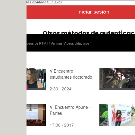
ídeos de RTV ]
[ Ver más Vídeos didácticos ]
V Encuentro
SHADOWS
estudiantes doctorado
MOSCOW
2:30 · 2024
4:24 · 202
VI Encuentro Apune -
El Emprend
Parte6
UPV 2010
17:38 · 2017
2:38 · 201