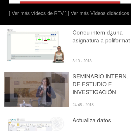
[ Ver más vídeos de RTV ]
[ Ver más Vídeos didácticos 
Correu intern d¿una
asignatura a poliformat
3:10 · 2018
SEMINARIO INTERN.
DE ESTUDIO E
INVESTIGACIÓN
SOBRE EL
24:45 · 2018
RECONOCIMIENTO, 
REVALORIZACIÓN, L
Actualiza datos
CONSERVACIÓN Y E