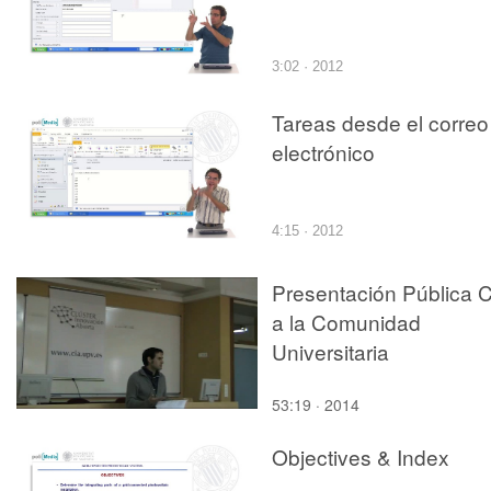
RE-USO DEL
PATRIMÓNIO
ARQUITECTÓNICO.A
3:02 · 2012
Torres Barchino,.Juan
Serra Lluch
Tareas desde el correo
electrónico
4:15 · 2012
Presentación Pública 
a la Comunidad
Universitaria
53:19 · 2014
Objectives & Index