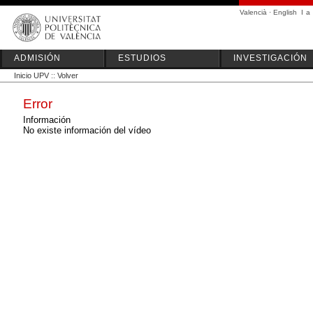
Valencià
·
English
I
a
ADMISIÓN
ESTUDIOS
INVESTIGACIÓN
Inicio UPV
::
Volver
Error
Información
No existe información del vídeo