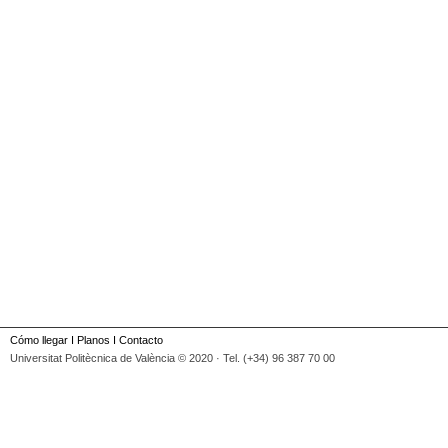
Cómo llegar
I
Planos
I
Contacto
Universitat Politècnica de València © 2020 · Tel. (+34) 96 387 70 00