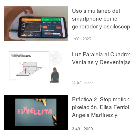
Uso simultaneo del
smartphone como
generador y osciloscop
1:06 · 2025
Luz Paralela al Cuadro
Ventajas y Desventaja
11:57 · 2009
Práctica 2. Stop motion
pixelación. Elisa Ferriol
Ángela Martínez y
Amparo Núñez-Polo
3:49 · 2020