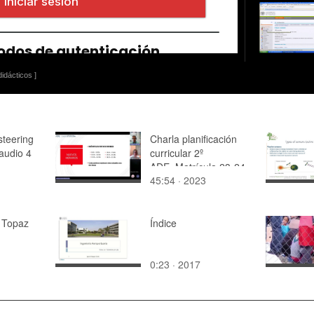
idácticos ]
steering
Charla planificación
audio 4
curricular 2º
ADE_Matrícula 23-24
45:54 · 2023
 Topaz
Índice
0:23 · 2017