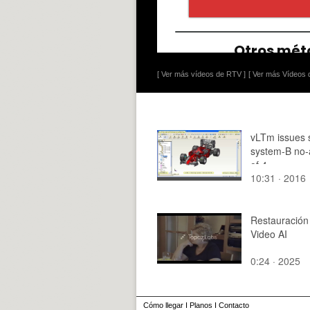
[ Ver más vídeos de RTV ]
[ Ver más Vídeos d
vLTm issues 
system-B no-
of 4
10:31 · 2016
Restauración
Video AI
0:24 · 2025
Cómo llegar
I
Planos
I
Contacto