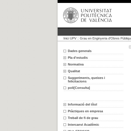
Inici UPV
::
Grau en Enginyeria d'Obres Públiq
Dades generals
Pla d'estudis
Normativa
Qualitat
Suggeriments, queixes i
felicitacions
poli[Consulta]
Informació del títol
Pràctiques en empresa
Treball de fi de grau
Intercanvi Acadèmic