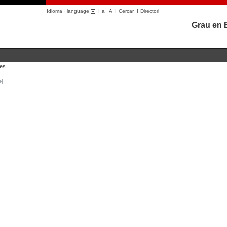
Idioma · language
I
a
·
A
I
Cercar
I
Directori
Grau en 
ues