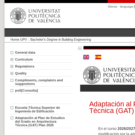
Idioma · language
Home UPV
::
Bachelor's Degree in Building Engineering
General data
Curriculum
Regulations
Quality
Compliments, complaints and
suggestions
poli[Consulta]
Escuela Técnica Superior de
Ingeniería de Edificación
Adaptación al Plan de Estudios
del Grado en Arquitectura
Técnica (GAT) Plan 2026