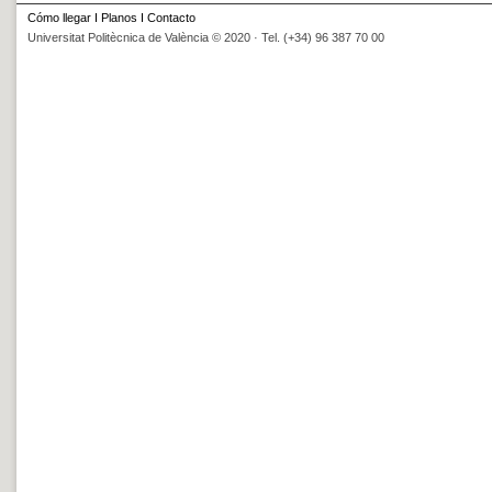
Cómo llegar
I
Planos
I
Contacto
Universitat Politècnica de València © 2020 · Tel. (+34) 96 387 70 00