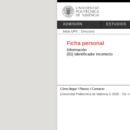
ADMISIÓN
ESTUDIOS
Inicio UPV
:: Directorio
Ficha personal
Información
(01) Identificador incorrecto
Cómo llegar
I
Planos
I
Contacto
Universitat Politècnica de València © 2020 · Tel. 