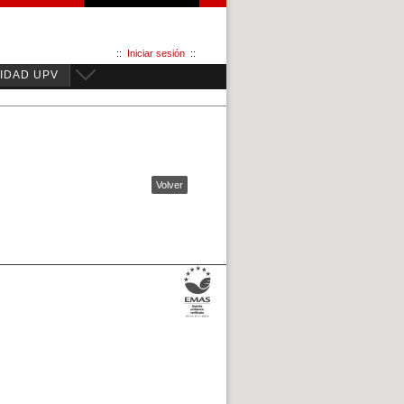
::
Iniciar sesión
::
IDAD UPV
Volver