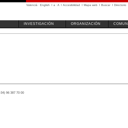
Valencià
·
English
I
a
·
A
I
Accesibilidad
I
Mapa web
I
Buscar
I
Directorio
INVESTIGACIÓN
ORGANIZACIÓN
COMUN
(+34) 96 387 70 00