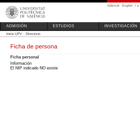
Valencià
·
English
I
a
ADMISIÓN
ESTUDIOS
INVESTIGACIÓN
Inicio UPV
::
Directorio
Ficha de persona
Ficha personal
Información
El NIP indicado NO existe