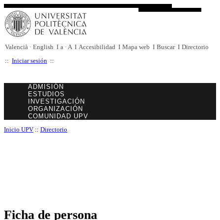
Valencià
·
English
I
a
·
A
I
Accesibilidad
I
Mapa web
I
Buscar
I
Directorio
::
Iniciar sesión
::
ADMISIÓN
ESTUDIOS
INVESTIGACIÓN
ORGANIZACIÓN
COMUNIDAD UPV
Inicio UPV
::
Directorio
Ficha de persona