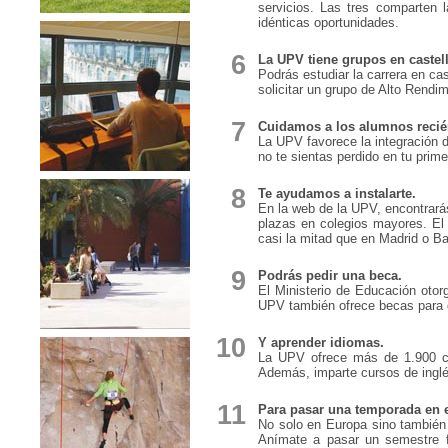
servicios. Las tres comparten 
idénticas oportunidades.
6
La UPV tiene grupos en castell
Podrás estudiar la carrera en ca
solicitar un grupo de Alto Rendi
7
Cuidamos a los alumnos recié
La UPV favorece la integración 
no te sientas perdido en tu prime
8
Te ayudamos a instalarte.
En la web de la UPV, encontrará
plazas en colegios mayores. El
casi la mitad que en Madrid o Ba
9
Podrás pedir una beca.
El Ministerio de Educación otorg
UPV también ofrece becas para 
10
Y aprender idiomas.
La UPV ofrece más de 1.900 cu
Además, imparte cursos de inglés
11
Para pasar una temporada en e
No solo en Europa sino también 
Anímate a pasar un semestre fu