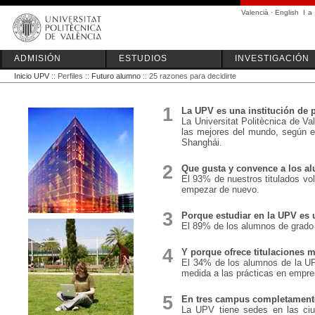
Valencià
·
English
I
a
ADMISIÓN
ESTUDIOS
INVESTIGACIÓN
Inicio UPV
:: Perfiles ::
Futuro alumno
:: 25 razones para decidirte
1
La UPV es una institución de p
La Universitat Politècnica de Va
las mejores del mundo, según e
Shanghái.
2
Que gusta y convence a los a
El 93% de nuestros titulados volv
empezar de nuevo.
3
Porque estudiar en la UPV es 
El 89% de los alumnos de grado
4
Y porque ofrece titulaciones
El 34% de los alumnos de la UPV
medida a las prácticas en empr
5
En tres campus completament
La UPV tiene sedes en las ciu