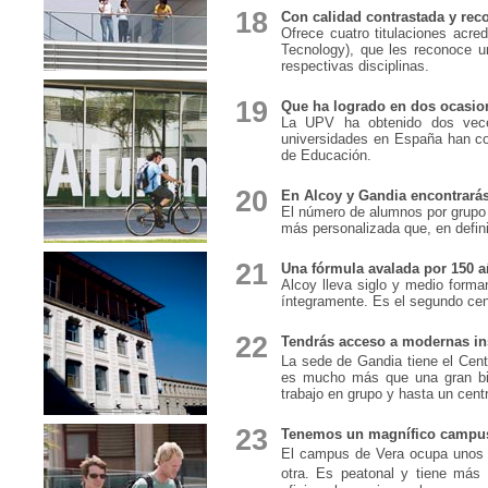
18
Con calidad contrastada y rec
Ofrece cuatro titulaciones acre
Tecnology), que les reconoce u
respectivas disciplinas.
19
Que ha logrado en dos ocasion
La UPV ha obtenido dos veces
universidades en España han co
de Educación.
20
En Alcoy y Gandia encontrará
El número de alumnos por grupo 
más personalizada que, en defini
21
Una fórmula avalada por 150 añ
Alcoy lleva siglo y medio forman
íntegramente. Es el segundo cen
22
Tendrás acceso a modernas ins
La sede de Gandia tiene el Cent
es mucho más que una gran bibl
trabajo en grupo y hasta un cent
23
Tenemos un magnífico campus 
El campus de Vera ocupa unos
otra. Es peatonal y tiene más