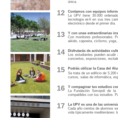
única.
12
Contamos con equipos informá
La UPV tiene 30.000 ordenador
tecnología wi-fi en sus tres ca
electrónico desde el primer día.
13
Y con unas extraordinarias ins
Con monitores profesionales. Po
aikido, capoeira, ciclismo, yoga, 
14
Disfrutarás de actividades cult
Los estudiantes pueden acudir a
conciertos, exposiciones, recitale
15
Podrás utilizar la Casa del Al
Se trata de un edificio de 5.200
cursos, salas de informática, esp
16
Y compaginar tus estudios con
La Fundación Servipoli de la
compatibles con tus estudios. Pa
17
La UPV es una de las universi
Cada año cientos de alumnos extr
vida típicamente mediterráneo: l