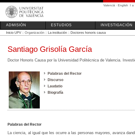
Valencià
·
English
I
a
ADMISIÓN
ESTUDIOS
INVESTIGACIÓN
Inicio UPV
:: Organización ::
La institución
::
Doctores honoris causa
Santiago Grisolía García
Doctor Honoris Causa por la Universidad Politécnica de Valencia. Invest
Palabras del Rector
Discurso
Laudatio
Biografía
Palabras del Rector
La ciencia, al igual que les ocurre a las personas mayores, avanza da