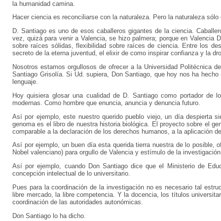
la humanidad camina.
Hacer ciencia es reconciliarse con la naturaleza. Pero la naturaleza sólo
D. Santiago es uno de esos caballeros gigantes de la ciencia. Caballer
vez, quizá para venir a Valencia, se hizo palmera; porque en Valencia 
sobre raíces sólidas, flexibilidad sobre raíces de ciencia. Entre los 
secreto de la eterna juventud, el elixir de como inspirar confianza y la
Nosotros estamos orgullosos de ofrecer a la Universidad Politécnica d
Santiago Grisolía. Si Ud. supiera, Don Santiago, que hoy nos ha hecho m
lenguaje.
Hoy quisiera glosar una cualidad de D. Santiago como portador de lo
modernas. Como hombre que enuncia, anuncia y denuncia futuro.
Así por ejemplo, este nuestro querido pueblo viejo, un día despierta 
genoma es el libro de nuestra historia biológica. El proyecto sobre el
comparable a la declaración de los derechos humanos, a la aplicación de 
Así por ejemplo, un buen día esta querida tierra nuestra de lo posible
Nobel valenciano) para orgullo de Valencia y estímulo de la investigació
Así por ejemplo, cuando Don Santiago dice que el Ministerio de Educ
concepción intelectual de lo universitario.
Pues para la coordinación de la investigación no es necesario tal estruc
libre mercado, la libre competencia. Y la docencia, los títulos universit
coordinación de las autoridades autonómicas.
Don Santiago lo ha dicho.