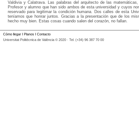
Valdivia y Calatrava. Las palabras del arquitecto de las matemáticas
Profesor y alumno que han sido ambos de esta universidad y cuyos nomb
reservado para legitimar la condición humana. Dos calles de esta Uni
teníamos que honrar juntos. Gracias a la presentación que de los mis
hecho muy bien. Estas cosas cuando salen del corazón, no fallan.
Cómo llegar
I
Planos
I
Contacto
Universitat Politècnica de València © 2020 · Tel. (+34) 96 387 70 00