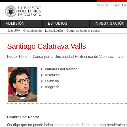
Valencià
·
English
I
a
ADMISIÓN
ESTUDIOS
INVESTIGACIÓN
Inicio UPV
:: Organización ::
La institución
::
Doctores honoris causa
Santiago Calatrava Valls
Doctor Honoris Causa por la Universidad Politécnica de Valencia. Invest
Palabras del Rector
Discurso
Laudatio
Biografía
Palabras del Rector
Os digo que no puede haber mejor inauguración de un curso académico en