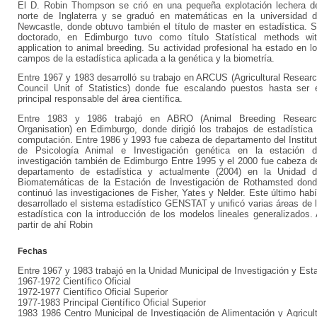
El D. Robin Thompson se crió en una pequeña explotación lechera d
norte de Inglaterra y se graduó en matemáticas en la universidad 
Newcastle, donde obtuvo también el título de master en estadística. 
doctorado, en Edimburgo tuvo como título Statístical methods wi
application to animal breeding. Su actividad profesional ha estado en l
campos de la estadística aplicada a la genética y la biometría.
Entre 1967 y 1983 desarrolló su trabajo en ARCUS (Agricultural Resear
Council Unit of Statistics) donde fue escalando puestos hasta ser 
principal responsable del área científica.
Entre 1983 y 1986 trabajó en ABRO (Animal Breeding Researc
Organisation) en Edimburgo, donde dirigió los trabajos de estadística
computación. Entre 1986 y 1993 fue cabeza de departamento del Institu
de Psicología Animal e Investigación genética en la estación 
investigación también de Edimburgo Entre 1995 y el 2000 fue cabeza d
departamento de estadística y actualmente (2004) en la Unidad 
Biomatemáticas de la Estación de Investigación de Rothamsted don
continuó las investigaciones de Fisher, Yates y Nelder. Este último hab
desarrollado el sistema estadístico GENSTAT y unificó varias áreas de 
estadística con la introducción de los modelos lineales generalizados.
partir de ahí Robin
Fechas
Entre 1967 y 1983 trabajó en la Unidad Municipal de Investigación y Es
1967-1972 Científico Oficial
1972-1977 Científico Oficial Superior
1977-1983 Principal Científico Oficial Superior
1983 1986 Centro Municipal de Investigación de Alimentación y Agric