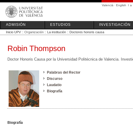
Valencià
·
English
I
a
ADMISIÓN
ESTUDIOS
INVESTIGACIÓN
Inicio UPV
:: Organización ::
La institución
::
Doctores honoris causa
Robin Thompson
Doctor Honoris Causa por la Universidad Politécnica de Valencia. Invest
Palabras del Rector
Discurso
Laudatio
Biografía
Biografía