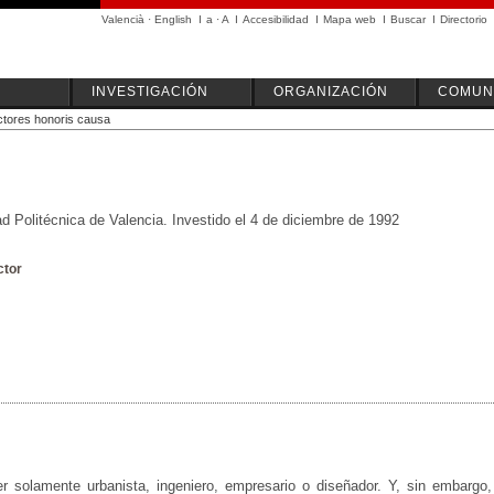
Valencià
·
English
I
a
·
A
I
Accesibilidad
I
Mapa web
I
Buscar
I
Directorio
INVESTIGACIÓN
ORGANIZACIÓN
COMUN
tores honoris causa
d Politécnica de Valencia. Investido el 4 de diciembre de 1992
ctor
r solamente urbanista, ingeniero, empresario o diseñador. Y, sin embarg