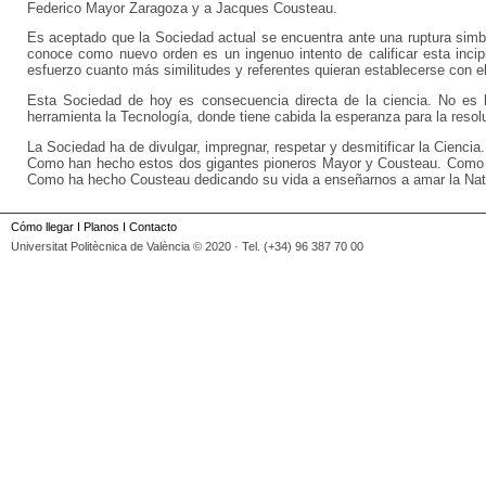
Federico Mayor Zaragoza y a Jacques Cousteau.
Es aceptado que la Sociedad actual se encuentra ante una ruptura sim
conoce como nuevo orden es un ingenuo intento de calificar esta inci
esfuerzo cuanto más similitudes y referentes quieran establecerse con e
Esta Sociedad de hoy es consecuencia directa de la ciencia. No es l
herramienta la Tecnología, donde tiene cabida la esperanza para la reso
La Sociedad ha de divulgar, impregnar, respetar y desmitificar la Cienci
Como han hecho estos dos gigantes pioneros Mayor y Cousteau. Como ha
Como ha hecho Cousteau dedicando su vida a enseñarnos a amar la Natu
Cómo llegar
I
Planos
I
Contacto
Universitat Politècnica de València © 2020 · Tel. (+34) 96 387 70 00