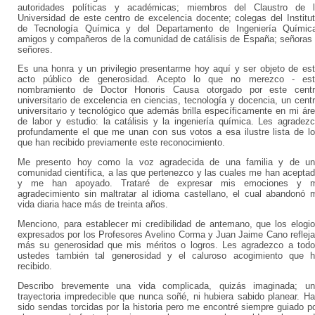
autoridades políticas y académicas; miembros del Claustro de 
Universidad de este centro de excelencia docente; colegas del Institu
de Tecnología Química y del Departamento de Ingeniería Químic
amigos y compañeros de la comunidad de catálisis de España; señoras
señores.
Es una honra y un privilegio presentarme hoy aquí y ser objeto de es
acto público de generosidad. Acepto lo que no merezco - est
nombramiento de Doctor Honoris Causa otorgado por este centr
universitario de excelencia en ciencias, tecnología y docencia, un cent
universitario y tecnológico que además brilla específicamente en mi ár
de labor y estudio: la catálisis y la ingeniería química. Les agradez
profundamente el que me unan con sus votos a esa ilustre lista de l
que han recibido previamente este reconocimiento.
Me presento hoy como la voz agradecida de una familia y de u
comunidad científica, a las que pertenezco y las cuales me han acepta
y me han apoyado. Trataré de expresar mis emociones y m
agradecimiento sin maltratar al idioma castellano, el cual abandonó 
vida diaria hace más de treinta años.
Menciono, para establecer mi credibilidad de antemano, que los elogi
expresados por los Profesores Avelino Corma y Juan Jaime Cano reflej
más su generosidad que mis méritos o logros. Les agradezco a tod
ustedes también tal generosidad y el caluroso acogimiento que 
recibido.
Describo brevemente una vida complicada, quizás imaginada; u
trayectoria impredecible que nunca soñé, ni hubiera sabido planear. H
sido sendas torcidas por la historia pero me encontré siempre guiado p