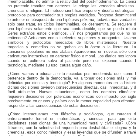
irreemplazable, no admite la relatividad del post-modernismo. La cienc
no pretende tramitar con certezas; le relega las verdades absolutas
creencias o religión. El método científico propone y diseña estrategias
protocolos para contradecir sus propias verdades. Progresa desmintien
lo anterior en búsqueda de una hipótesis próxima, todavía más verdader
sólo para tratar, en ciclos interminables, de desmentirla. Se requiere 
una hipótesis solamente que sea contradecible, que se pueda refuta
Seres extraños estos científicos. ¿Y nos preguntamos por qué no n
entienden? Actuamos como intelectos superiores y arrogantes. Usam
símbolos y protocolos heredados de libros misteriosos. Nuestr
tragedias y comedias no se graban en la ópera o la literatura. L
canciones populares no nos alaban. Aparecemos en novelas sólo co
caricaturas inatractivas en carácter físico o moral. Los diarios nos ignor
cuando un polímero salva al paciente pero nos exponen cuando 
tecnología, mediante su uso, causa algún daño.
¿Cómo vamos a educar a esta sociedad post-modernista que, como 
pertenece dentro de la democracia, va a tomar decisiones más y m
definidas por ciencia y tecnología? En algunos momentos en la histori
dichas decisiones tuvieron consecuencias directas, casi inmediatas, y 
fácil atribución. Nuevas situaciones, como los cambios climático
requieren decisiones por potencias económicas con impacto por sigl
precisamente en grupos y países con la menor capacidad para afrontar
responder a las consecuencias de estas decisiones.
¿Cómo interactuamos con filósofos y sociólogos, que carecen 
entrenamiento formal en matemáticas y ciencias, para que est
decisiones sean dignas de una humanidad moral y civilizada? ¿Có
filtramos, con la selectividad requerida para deshabilitar el dogma y l
creencias, esos conocimientos y esas leyendas que se difunden a trav