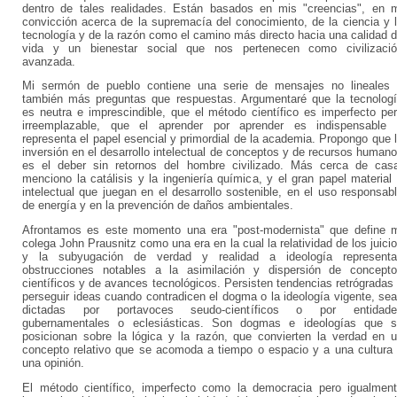
dentro de tales realidades. Están basados en mis "creencias", en 
convicción acerca de la supremacía del conocimiento, de la ciencia y 
tecnología y de la razón como el camino más directo hacia una calidad 
vida y un bienestar social que nos pertenecen como civilizaci
avanzada.
Mi sermón de pueblo contiene una serie de mensajes no lineales
también más preguntas que respuestas. Argumentaré que la tecnolog
es neutra e imprescindible, que el método científico es imperfecto pe
irreemplazable, que el aprender por aprender es indispensable
representa el papel esencial y primordial de la academia. Propongo que 
inversión en el desarrollo intelectual de conceptos y de recursos human
es el deber sin retornos del hombre civilizado. Más cerca de cas
menciono la catálisis y la ingeniería química, y el gran papel material
intelectual que juegan en el desarrollo sostenible, en el uso responsab
de energía y en la prevención de daños ambientales.
Afrontamos es este momento una era "post-modernista" que define 
colega John Prausnitz como una era en la cual la relatividad de los juici
y la subyugación de verdad y realidad a ideología representa
obstrucciones notables a la asimilación y dispersión de concept
científicos y de avances tecnológicos. Persisten tendencias retrógradas
perseguir ideas cuando contradicen el dogma o la ideología vigente, se
dictadas por portavoces seudo-científicos o por entidade
gubernamentales o eclesiásticas. Son dogmas e ideologías que 
posicionan sobre la lógica y la razón, que convierten la verdad en 
concepto relativo que se acomoda a tiempo o espacio y a una cultura
una opinión.
El método científico, imperfecto como la democracia pero igualmen