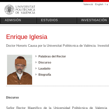
Valencià
·
English
I
a
ADMISIÓN
ESTUDIOS
INVESTIGACIÓN
Enrique Iglesia
Doctor Honoris Causa por la Universitat Politècnica de València. Investi
Palabras del Rector
Discurso
Laudatio
Biografía
Discurso
Señor Rector Magnífico de la Universidad Politécnica de Valencia