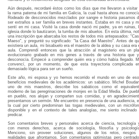
Aún después, recordaré éstos como los días que me llevaron a visitar
la rama paterna de mi familia en Galicia, la cual hasta ahora no conocí
Rodeado de desconocidos mezclados por sangre e historia pasamos 
ser extraños a ser familia en breves instantes. Estaba en mi casa y 
sentí en mi casa. Visité la casa donde nació mi padre, ya en ruinas, 
iglesia donde lo bautizaron, la tumba de mis abuelos. En esta última, no
una inscripción que abarcaba los restos de todos mis antepasados: "Ca
Maeso", y pregunté su significado: "la Casa del Maestro". Antes de q
existiera un aula, mi bisabuelo era el maestro de la aldea y su casa era 
aula. Comprendí entonces que la atracción al magisterio era un pl
evolucionario grabado en mis genes a través de una historia que 
desconocía. Empecé a comprender quién era y cómo había llegado. 
convencí, por un momento, de que esta trayectoria complicada e
demasiado lógica para ser un sueño.
Este año, mi esposa y yo hemos recorrido el mundo en uno de es
beneficios medievales de los académicos: un sabático. Michel Boudar
uno de mis maestros, describe los sabáticos como el equivalen
moderno de las peregrinaciones de monjes en la Edad Media. De pueb
en pueblo, nos alojan y comparten sus comidas, y en agradecimien
presentamos un sermón. Me encuentro en presencia de una audiencia, 
la cual por cierto predominan las togas medievales, con un micrófo
disponible y en el contexto de tales analogías, me siento inclinado
predicar.
Son comentarios breves y personales acerca de ciencia, tecnología 
con menos derechos, acerca de sociología, filosofía y psicologí
Menciono, sin proveer soluciones, algunos de los retos, riesgos
realidades que afrontamos. Son comentarios optimistas pero centrad