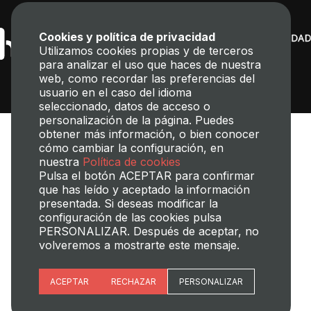
Cookies y política de privacidad
Utilizamos cookies propias y de terceros
para analizar el uso que haces de nuestra
web, como recordar las preferencias del
usuario en el caso del idioma
seleccionado, datos de acceso o
personalización de la página. Puedes
obtener más información, o bien conocer
cómo cambiar la configuración, en
nuestra
Política de cookies
Pulsa el botón ACEPTAR para confirmar
que has leído y aceptado la información
presentada. Si deseas modificar la
Transparencia
Perfil del contratante
Mapa web
Aviso legal
configuración de las cookies pulsa
Política de cookies
Política de privacidad
Gestión de Cookies
PERSONALIZAR. Después de aceptar, no
volveremos a mostrarte este mensaje.
©2025 Universitat Politècnica de València
Esenciales
ACEPTAR
RECHAZAR
PERSONALIZAR
Preferencias del sitio (idioma)