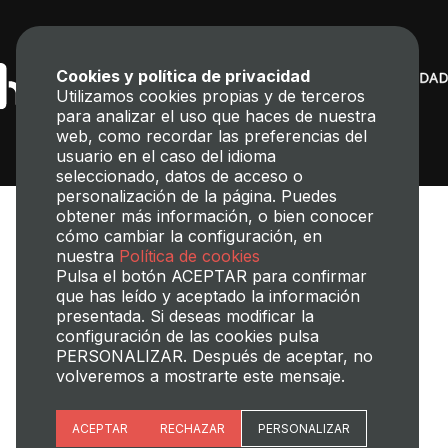
Cookies y política de privacidad
Utilizamos cookies propias y de terceros
para analizar el uso que haces de nuestra
web, como recordar las preferencias del
usuario en el caso del idioma
seleccionado, datos de acceso o
personalización de la página. Puedes
obtener más información, o bien conocer
cómo cambiar la configuración, en
nuestra
Política de cookies
Pulsa el botón ACEPTAR para confirmar
que has leído y aceptado la información
presentada. Si deseas modificar la
Transparencia
Perfil del contratante
Mapa web
Aviso legal
configuración de las cookies pulsa
Política de cookies
Política de privacidad
Gestión de Cookies
PERSONALIZAR. Después de aceptar, no
volveremos a mostrarte este mensaje.
©2025 Universitat Politècnica de València
Esenciales
ACEPTAR
RECHAZAR
PERSONALIZAR