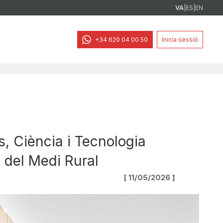
VA
|
ES
|
EN
+34 620 04 00 50
Inicia sessió
s, Ciència i Tecnologia
i del Medi Rural
[ 11/05/2026 ]