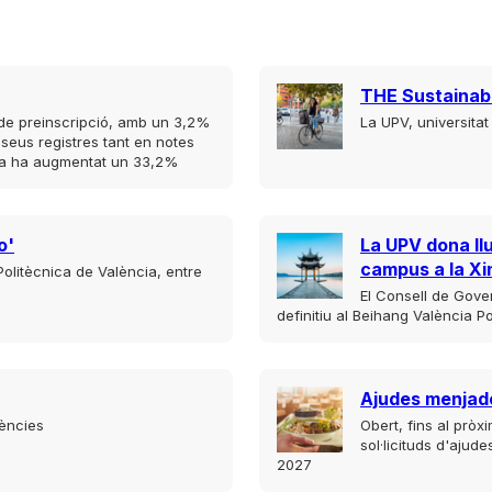
THE Sustainabi
s de preinscripció, amb un 3,2%
La UPV, universita
 seus registres tant en notes
cula ha augmentat un 33,2%
o'
La UPV dona ll
campus a la Xi
 Politècnica de València, entre
El Consell de Gove
definitiu al Beihang València Po
Ajudes menjad
iències
Obert, fins al pròx
sol·licituds d'ajud
2027