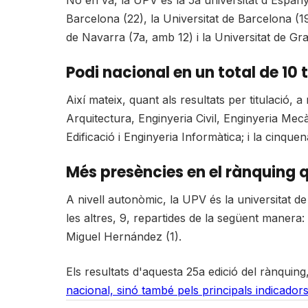
No en va, la UPV és la 5a universitat d'Espa
Barcelona (22), la Universitat de Barcelona (19
de Navarra (7a, amb 12) i la Universitat de Gr
Podi nacional en un total de 10 
Així mateix, quant als resultats per titulació,
Arquitectura, Enginyeria Civil, Enginyeria Mec
Edificació i Enginyeria Informàtica; i la cinqu
Més presències en el rànquing q
A nivell autonòmic, la UPV és la universitat 
les altres, 9, repartides de la següent manera: 
Miguel Hernández (1).
Els resultats d'aquesta 25a edició del rànquin
nacional, sinó també pels principals indicadors