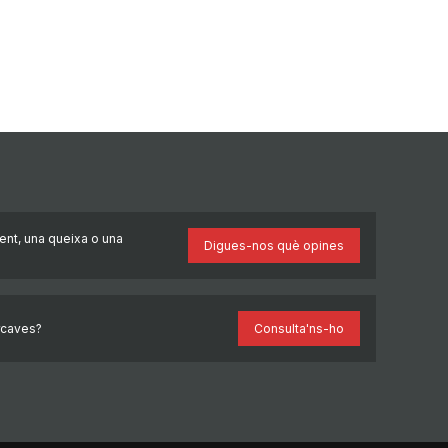
ent, una queixa o una
Digues-nos què opines
rcaves?
Consulta'ns-ho