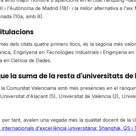
nya amb major nombre d'aparicions en el citat rànquing –de
) i l'Autònoma de Madrid (18)- i la millor alternativa a l'ei
anada (10a, amb 8).
titulacions
 a més dels citats quatre primers llocs, és la segona més val
ànica, Enginyeria en Tecnologies Industrials i Enginyeria e
ena en Ciència de Dades.
ue la suma de la resta d'universitats de
de la Comunitat Valenciana amb més presències en el rànqui
Universitat d'Alacant (5), Universitat de València (2), Univer
g, per tant, avalen una vegada més la qualitat docent de la
 internacionals d'excel·lència universitària: Shanghái, QS i