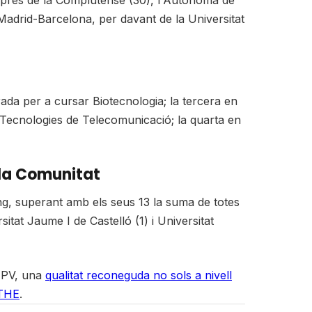
sprés de la Complutense (30), l'Autònoma de
x Madrid-Barcelona, per davant de la Universitat
orada per a cursar Biotecnologia; la tercera en
n Tecnologies de Telecomunicació; la quarta en
 la Comunitat
ng, superant amb els seus 13 la suma de totes
sitat Jaume I de Castelló (1) i Universitat
 UPV, una
qualitat reconeguda no sols a nivell
 THE
.