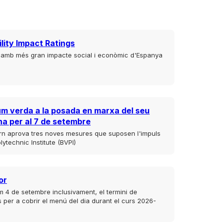
lity Impact Ratings
t amb més gran impacte social i econòmic d'Espanya
um verda a la posada en marxa del seu
na per al 7 de setembre
rn aprova tres noves mesures que suposen l'impuls
lytechnic Institute (BVPI)
or
im 4 de setembre inclusivament, el termini de
es per a cobrir el menú del dia durant el curs 2026-