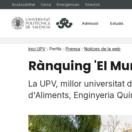
Accessibilitat
Cerca
Emergències
Directori
Admissió
Estudis
Inici UPV
:: Perfils ::
Premsa
::
Notícies de la web
Rànquing 'El Mu
La UPV, millor universitat 
d'Aliments, Enginyeria Quí