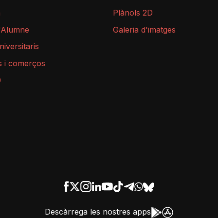
a
Plànols 2D
l'Alumne
Galeria d'imatges
niversitaris
s i comerços
9
Descàrrega les nostres apps