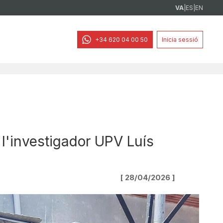
VA
|
ES
|
EN
+34 620 04 00 50
Inicia sessió
 l'investigador UPV Luís
[ 28/04/2026 ]