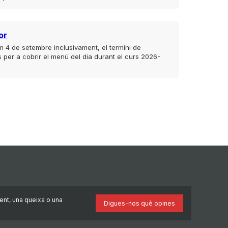
or
im 4 de setembre inclusivament, el termini de
es per a cobrir el menú del dia durant el curs 2026-
ent, una queixa o una
Digues-nos què opines