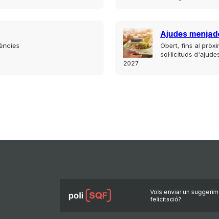
Ajudes menjad
iències
Obert, fins al pròx
sol·licituds d'ajud
2027
Vols enviar un suggerim
felicitació?