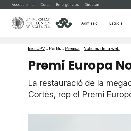
Accessibilitat
Cerca
Emergències
Directori
Admissió
Estudis
Inici UPV
:: Perfils ::
Premsa
::
Notícies de la web
Premi Europa No
La restauració de la megac
Cortés, rep el Premi Europ