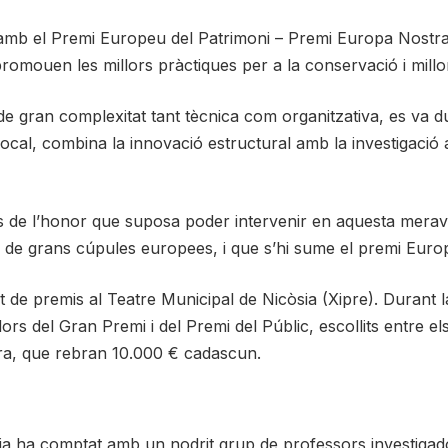
 amb el Premi Europeu del Patrimoni – Premi Europa Nostr
romouen les millors pràctiques per a la conservació i millor
 de gran complexitat tant tècnica com organitzativa, es va 
a local, combina la innovació estructural amb la investigac
és de l’honor que suposa poder intervenir en aquesta meravel
p de grans cúpules europees, i que s’hi sume el premi Europa
 de premis al Teatre Municipal de Nicòsia (Xipre). Durant la 
ors del Gran Premi i del Premi del Públic, escollits entre
ra, que rebran 10.000 € cadascun.
ia ha comptat amb un nodrit grup de professors investigado