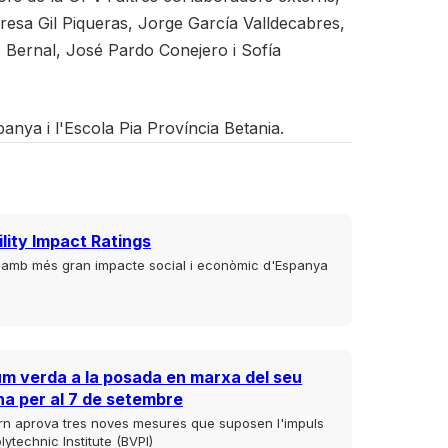
esa Gil Piqueras, Jorge García Valldecabres,
Bernal, José Pardo Conejero i Sofía
anya i l'Escola Pia Província Betania.
lity Impact Ratings
t amb més gran impacte social i econòmic d'Espanya
um verda a la posada en marxa del seu
na per al 7 de setembre
rn aprova tres noves mesures que suposen l'impuls
lytechnic Institute (BVPI)