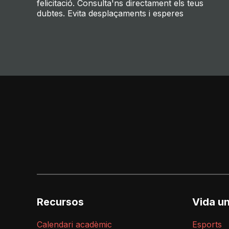
felicitació. Consulta'ns directament els teus
dubtes. Evita desplaçaments i esperes
Recursos
Vida un
Calendari acadèmic
Esports