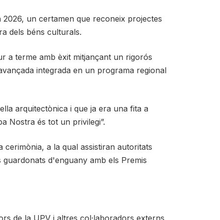
a 2026, un certamen que reconeix projectes
a dels béns culturals.
dur a terme amb èxit mitjançant un rigorós
ió avançada integrada en un programa regional
la arquitectònica i que ja era una fita a
 Nostra és tot un privilegi”.
cerimònia, a la qual assistiran autoritats
 els guardonats d'enguany amb els Premis
rs de la UPV i altres col·laboradors externs,