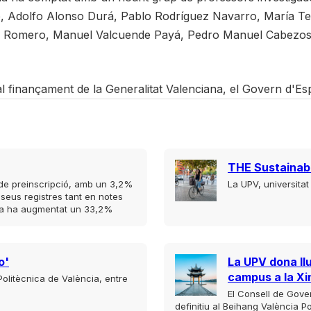
e, Adolfo Alonso Durá, Pablo Rodríguez Navarro, María Ter
a Romero, Manuel Valcuende Payá, Pedro Manuel Cabezos 
al finançament de la Generalitat Valenciana, el Govern d'Esp
THE Sustainabi
s de preinscripció, amb un 3,2%
La UPV, universita
 seus registres tant en notes
cula ha augmentat un 33,2%
o'
La UPV dona ll
campus a la Xi
 Politècnica de València, entre
El Consell de Gove
definitiu al Beihang València Po