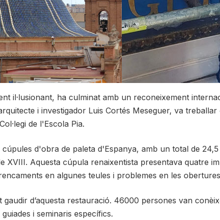
nt il·lusionant, ha culminat amb un reconeixement internac
 l'arquitecte i investigador Luis Cortés Meseguer, va treball
Col·legi de l'Escola Pia.
s cúpules d'obra de paleta d'Espanya, amb un total de 24,5
 XVIII. Aquesta cúpula renaixentista presentava quatre impor
trencaments en algunes teules i problemes en les obertures 
pot gaudir d’aquesta restauració. 46000 persones van conèix
guiades i seminaris específics.