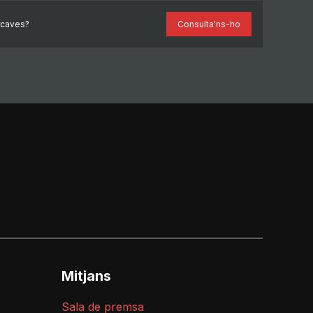
rcaves?
Consulta'ns-ho
Mitjans
Sala de premsa