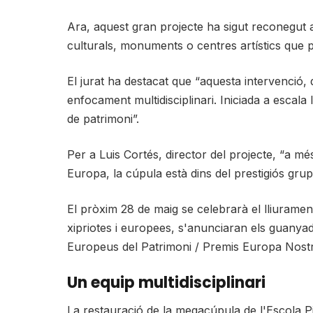
Ara, aquest gran projecte ha sigut reconegut
culturals, monuments o centres artístics que p
El jurat ha destacat que “aquesta intervenció,
enfocament multidisciplinari. Iniciada a escal
de patrimoni”.
Per a Luis Cortés, director del projecte, “a m
Europa, la cúpula està dins del prestigiós gru
El pròxim 28 de maig se celebrarà el lliurament
xipriotes i europees, s'anunciaran els guanyad
Europeus del Patrimoni / Premis Europa Nost
Un equip multidisciplinari
La restauració de la megacúpula de l'Escola P