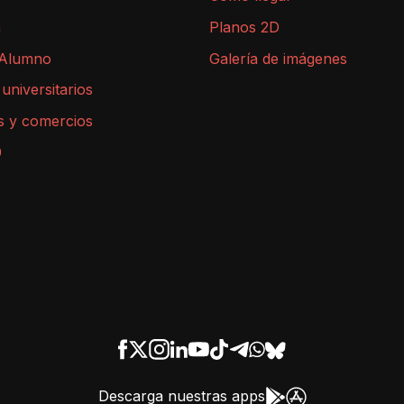
a
Planos 2D
 Alumno
Galería de imágenes
 universitarios
s y comercios
9
Descarga nuestras apps