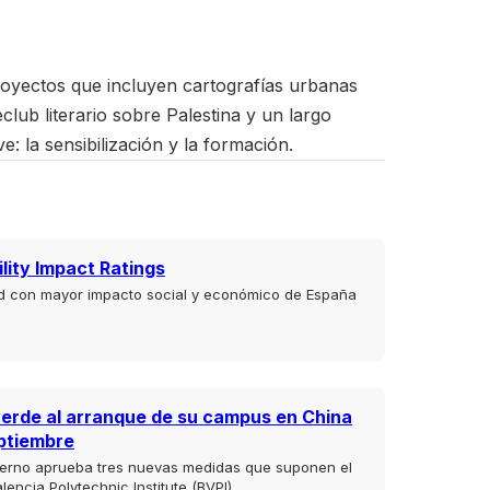
oyectos que incluyen cartografías urbanas
club literario sobre Palestina y un largo
 la sensibilización y la formación.
lity Impact Ratings
ad con mayor impacto social y económico de España
verde al arranque de su campus en China
eptiembre
ierno aprueba tres nuevas medidas que suponen el
lencia Polytechnic Institute (BVPI)