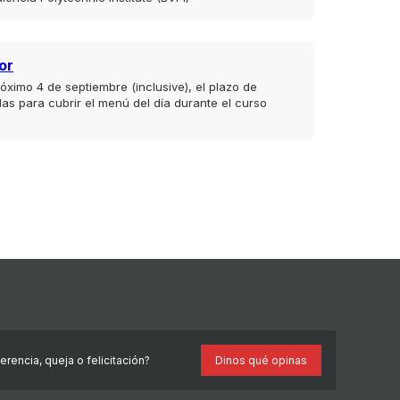
or
róximo 4 de septiembre (inclusive), el plazo de
das para cubrir el menú del día durante el curso
rencia, queja o felicitación?
Dinos qué opinas