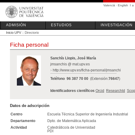
Valencià
·
English
I
a
ADMISIÓN
ESTUDIOS
INVESTIGACIÓN
Inicio UPV
:: Directorio
Ficha personal
Sanchís Llopis, José María
jmsanchis @ mat.upv.es
http://www.upv.es/ficha-personal/jmsanchi
Teléfono
96 387 70 00
(Extensión:
76647
)
Identificadores científicos
Orcid
ResearchId
Scop
Datos de adscripción
Centro
Escuela Técnica Superior de Ingeniería Industrial
Departamento
Dpto. de Matemática Aplicada
Actividad
Catedrático/a de Universidad
PDI