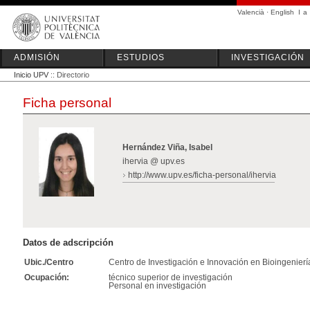
Valencià
·
English
I
a
ADMISIÓN
ESTUDIOS
INVESTIGACIÓN
Inicio UPV
:: Directorio
Ficha personal
Hernández Viña, Isabel
ihervia @ upv.es
http://www.upv.es/ficha-personal/ihervia
Datos de adscripción
Ubic./Centro
Centro de Investigación e Innovación en Bioingenierí
Ocupación:
técnico superior de investigación
Personal en investigación